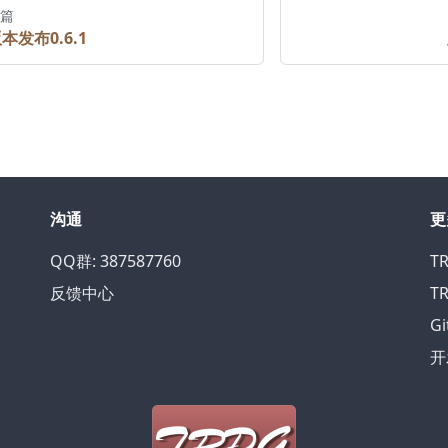
篇
本发布0.6.1
沟通
更
QQ群: 387587760
T
反馈中心
T
Gi
开