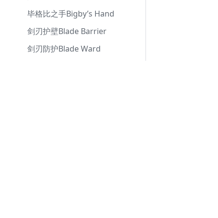
毕格比之手Bigby’s Hand
剑刃护壁Blade Barrier
剑刃防护Blade Ward
祝福术Bless
文档
枯萎术Blight
致盲斩Blinding Smite
普通用户
Wiki
目盲／耳聋术
Blindness/Deafness
闪现术Blink
朦胧术Blur
印记斩Branding Smite
燃烧之手Burning Hands
召雷术Call Lightning