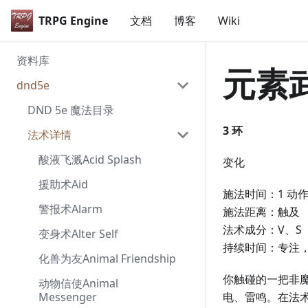
TRPG Engine
文档
博客
Wiki
资料库
元素武
dnd5e
DND 5e 魔法目录
3 环
法术详情
酸液飞溅Acid Splash
变化
援助术Aid
施法时间：1 动
警报术Alarm
施法距离：触及
法术成分：V、S
变身术Alter Self
持续时间：专注，
化兽为友Animal Friendship
你触碰的一把非
动物信使Animal
Messenger
电、雷鸣。在法术