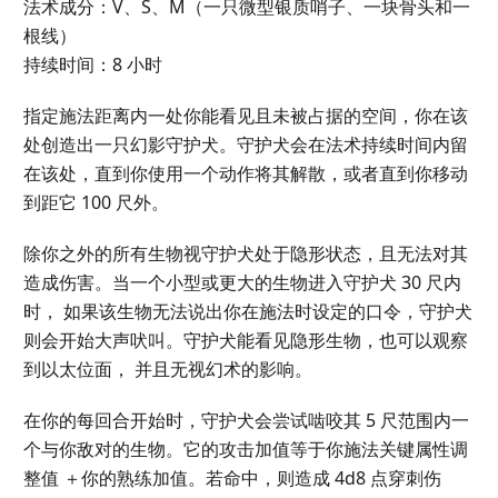
法术成分：V、S、M（一只微型银质哨子、一块骨头和一
根线）
持续时间：8 小时
指定施法距离内一处你能看见且未被占据的空间，你在该
处创造出一只幻影守护犬。守护犬会在法术持续时间内留
在该处，直到你使用一个动作将其解散，或者直到你移动
到距它 100 尺外。
除你之外的所有生物视守护犬处于隐形状态，且无法对其
造成伤害。当一个小型或更大的生物进入守护犬 30 尺内
时， 如果该生物无法说出你在施法时设定的口令，守护犬
则会开始大声吠叫。守护犬能看见隐形生物，也可以观察
到以太位面， 并且无视幻术的影响。
在你的每回合开始时，守护犬会尝试啮咬其 5 尺范围内一
个与你敌对的生物。它的攻击加值等于你施法关键属性调
整值 ＋你的熟练加值。若命中，则造成 4d8 点穿刺伤