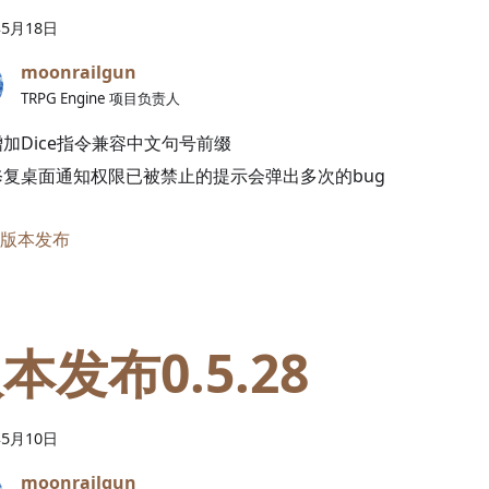
年
5
月
18
日
moonrailgun
TRPG Engine 项目负责人
增加Dice指令兼容中文句号前缀
修复桌面通知权限已被禁止的提示会弹出多次的bug
版本发布
本发布0.5.28
年
5
月
10
日
moonrailgun